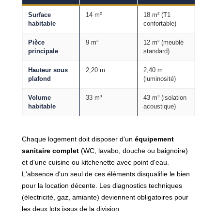
Surface
14 m²
18 m² (T1
habitable
confortable)
Pièce
9 m²
12 m² (meublé
principale
standard)
Hauteur sous
2,20 m
2,40 m
plafond
(luminosité)
Volume
33 m³
43 m³ (isolation
habitable
acoustique)
Chaque logement doit disposer d'un
équipement
sanitaire complet
(WC, lavabo, douche ou baignoire)
et d'une cuisine ou kitchenette avec point d'eau.
L'absence d'un seul de ces éléments disqualifie le bien
pour la location décente. Les diagnostics techniques
(électricité, gaz, amiante) deviennent obligatoires pour
les deux lots issus de la division.