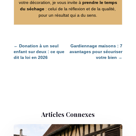
votre décoration, je vous invite à
prendre le temps
du séchage
: celui de la réflexion et de la qualité,
pour un résultat qui a du sens.
←
Donation à un seul
Gardiennage maisons : 7
enfant sur deux : ce que
avantages pour sécuriser
dit la loi en 2026
votre bien
→
Articles Connexes