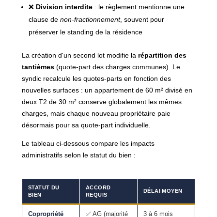
❌
Division interdite
: le règlement mentionne une
clause de
non-fractionnement
, souvent pour
préserver le standing de la résidence
La création d'un second lot modifie la
répartition des
tantièmes
(quote-part des charges communes). Le
syndic recalcule les quotes-parts en fonction des
nouvelles surfaces : un appartement de 60 m² divisé en
deux T2 de 30 m² conserve globalement les mêmes
charges, mais chaque nouveau propriétaire paie
désormais pour sa quote-part individuelle.
Le tableau ci-dessous compare les impacts
administratifs selon le statut du bien :
STATUT DU
ACCORD
DÉLAI MOYEN
BIEN
REQUIS
Copropriété
✅ AG (majorité
3 à 6 mois