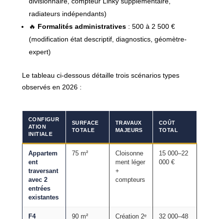
divisionnaire, compteur Linky supplémentaire,
radiateurs indépendants)
🔥
Formalités administratives
: 500 à 2 500 €
(modification état descriptif, diagnostics, géomètre-
expert)
Le tableau ci-dessous détaille trois scénarios types
observés en 2026 :
CONFIGUR
SURFACE
TRAVAUX
COÛT
ATION
TOTALE
MAJEURS
TOTAL
INITIALE
Appartem
75 m²
Cloisonne
15 000–22
ent
ment léger
000 €
traversant
+
avec 2
compteurs
entrées
existantes
F4
90 m²
Création 2ᵉ
32 000–48