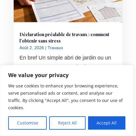
Déclaration préalable de travaux : comment
l’obtenir sans stress
Août 2, 2026
|
Travaux
En bref Un simple abri de jardin ou un
atelier bois peut suffire à déclencher
We value your privacy
une obligation légale : mieux vaut le
We use cookies to enhance your browsing experience,
savoir avant de planter le premier clou.
serve personalised ads or content, and analyse our
Voici l'essentiel à retenir sur la
traffic. By clicking "Accept All", you consent to our use of
déclaration préalable de travaux avant
cookies.
de vous lancer. Seuil de 20 à 40 m²...
Customise
Reject All
Accept All
lire la suite...