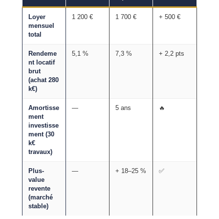
Loyer
1 200 €
1 700 €
+ 500 €
mensuel
total
Rendeme
5,1 %
7,3 %
+ 2,2 pts
nt locatif
brut
(achat 280
k€)
Amortisse
—
5 ans
🔥
ment
investisse
ment (30
k€
travaux)
Plus-
—
+ 18–25 %
✅
value
revente
(marché
stable)