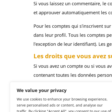
Si vous laissez un commentaire, le 
et approuver automatiquement les com
Pour les comptes qui s’inscrivent su
dans leur profil. Tous les comptes p
l’exception de leur identifiant). Les 
Les droits que vous avez 
Si vous avez un compte ou si vous av
contenant toutes les données personn
Vous pouvez aussi demander la supp
We value your privacy
données stockées à des fins administr
We use cookies to enhance your browsing experience,
Où vos données sont env
serve personalised ads or content, and analyse our
traffic. By clicking "Accept All", you consent to our use of